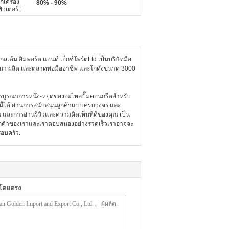
กเครื่อง
80% - 90%
วเตอร์ :
 โกลเด้น อิมพอร์ต แอนด์ เอ็กซ์โพร์ตLtd เป็นบริษัทมือ
พัฒนา ผลิต และตลาดท่อมืออาชีพ และโกดังขนาด 3000
การบูรณาการหนึ่ง-หยุดของอะไหล่ปั๊มคอนกรีตสําหรับ
ิ่งนี้ได้ ผ่านการสนับสนุนลูกค้าแบบครบวงจร และ
 และการอ่านรีวิวและความคิดเห็นที่ดีของคุณ เป็น
จากลูกค้าของเราและเราตอบสนองอย่างรวดเร็วเราอาจจะ
รอบครัว.
าโดยตรง