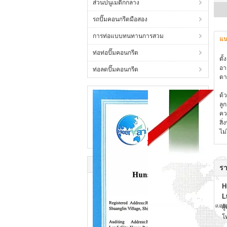
ส่วนปนูเมติกกลาง
รถปั๊มคอนกรีตมือสอง
การท่อแบบทนทานการสวม
แน
ท่อท่อปั๊มคอนกรีต
ตั
อา
ท่อลดปั๊มคอนกรีต
ตา
ด้
ลู
คว
สิ
ไม
รา
H
L
ผู
โ