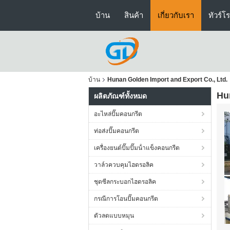
บ้าน
สินค้า
เกี่ยวกับเรา
ทัวร์โ
บ้าน
Hunan Golden Import and Export Co., Ltd.
Hu
ผลิตภัณฑ์ทั้งหมด
อะไหล่ปั๊มคอนกรีต
ท่อส่งปั๊มคอนกรีต
เครื่องยนต์ปั๊มปั๊มน้ําแข็งคอนกรีต
วาล์วควบคุมไฮดรอลิค
ชุดซีลกระบอกไฮดรอลิค
กรณีการโอนปั๊มคอนกรีต
ตัวลดแบบหมุน