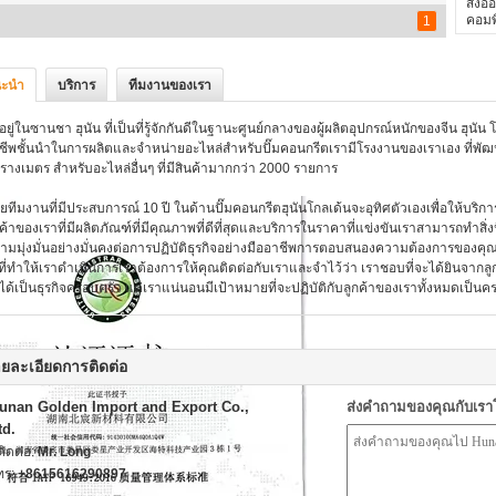
ส่งออ
คอมพิ
1
ะนำ
บริการ
ทีมงานของเรา
้งอยู่ในซานชา ฮุนัน ที่เป็นที่รู้จักกันดีในฐานะศูนย์กลางของผู้ผลิตอุปกรณ์หนักของจีน ฮุนัน
ชีพชั้นนําในการผลิตและจําหน่ายอะไหล่สําหรับปั๊มคอนกรีตเรามีโรงงานของเราเอง ที่
รางเมตร สําหรับอะไหล่อื่นๆ ที่มีสินค้ามากกว่า 2000 รายการ
วยทีมงานที่มีประสบการณ์ 10 ปี ในด้านปั๊มคอนกรีตฮุนันโกลเด้นจะอุทิศตัวเองเพื่อให้บริ
กค้าของเราที่มีผลิตภัณฑ์ที่มีคุณภาพที่ดีที่สุดและบริการในราคาที่แข่งขันเราสามารถทําส
ามมุ่งมั่นอย่างมั่นคงต่อการปฏิบัติธุรกิจอย่างมืออาชีพการตอบสนองความต้องการของคุณ
่งที่ทําให้เราดําเนินการเราต้องการให้คุณติดต่อกับเราและจําไว้ว่า เราชอบที่จะได้ยิน
่ได้เป็นธุรกิจครอบครัว แต่เราแน่นอนมีเป้าหมายที่จะปฏิบัติกับลูกค้าของเราทั้งหมดเป็นค
ยละเอียดการติดต่อ
unan Golden Import and Export Co.,
ส่งคำถามของคุณกับเร
td.
้ติดต่อ:
Mr. Long
ทร:
+8615616290897