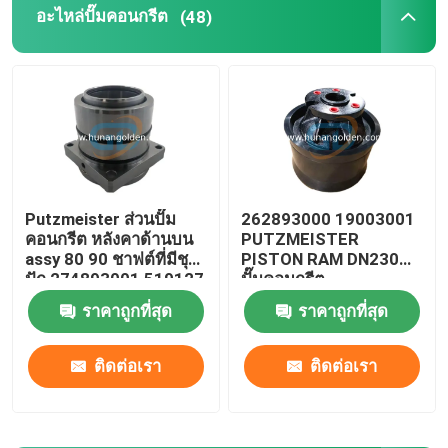
อะไหล่ปั๊มคอนกรีต
(48)
เครื่องยนต์ปั๊มปั๊มน้ําแข็งคอนกรีต
วาล์วควบคุมไฮดรอลิค
ชุดซีลกระบอกไฮดรอลิค
Putzmeister ส่วนปั๊ม
262893000 19003001
คอนกรีต หลังคาด้านบน
PUTZMEISTER
กรณีการโอนปั๊มคอนกรีต
assy 80 90 ชาฟต์ที่มีชุด
PISTON RAM DN230
ปัก 274893001 519127
ปั๊มคอนกรีต
ตัวลดแบบหมุน
ราคาถูกที่สุด
ราคาถูกที่สุด
ติดต่อเรา
ติดต่อเรา
ส่วนปนูเมติกกลาง
รถปั๊มคอนกรีตมือสอง