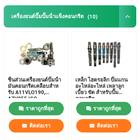
เครื่องยนต์ปั๊มปั๊มน้ําแข็งคอนกรีต
(10)
ชิ้นส่วนเครื่องยนต์ปั๊มน้ํา
เหล็ก ไฮดรอลิก ปั๊มแกน
มันคอนกรีตเคลือบสําห
อะไหล่อะไหล่ เพลาลูก
รับ A11VLO190,
เบี้ยว ขัด สําหรับปั๊ม
A7V055 ISO
คอนกรีต
ราคาถูกที่สุด
ราคาถูกที่สุด
ติดต่อเรา
ติดต่อเรา