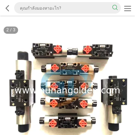
2
/
3