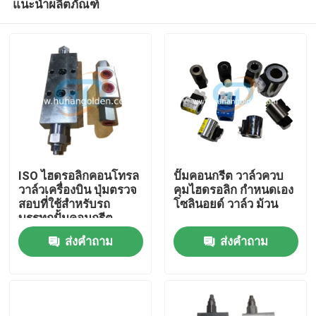
แนะนำผลิตภัณฑ์
ISO ไฮดรอลิกคอนโทรล
ปั๊มคอนกรีต วาล์วควบ
วาล์วเครื่องบิน ปุ่มตรวจ
คุมไฮดรอลิก กำหนดเอง
สอบที่ใช้สําหรับรถ
โซลินอยด์ วาล์ว ม้วน
บรรทุกปั้มคอนกรีต
บ้าน
ส่งคำถาม
ส่งคำถาม
สินค้า
เกี่ยวกับเรา