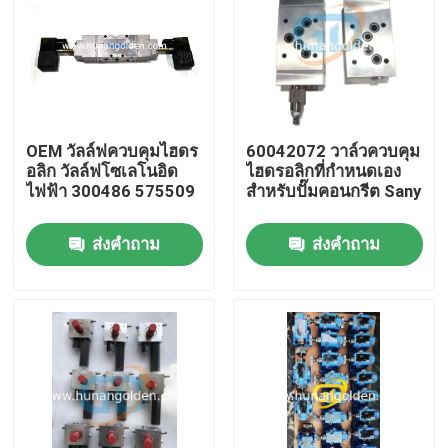
ทัวร์โรงงาน
ควบคุมคุณภาพ
OEM วัลล์ฟควบคุมไฮดร
60042072 วาล์วควบคุม
อลิก วัลล์ฟโซเลโนอิด
ไฮดรอลิกที่กําหนดเอง
ติดต่อเรา
ไฟฟ้า 300486 575509
สําหรับปั๊มคอนกรีต Sany
ส่งคำถาม
ส่งคำถาม
ข่าว
ขอใบเสนอราคา
อะไหล่ปั๊มคอนกรีต
ท่อส่งปั๊มคอนกรีต