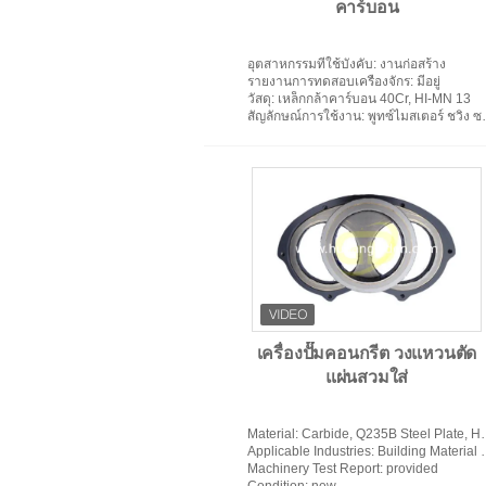
คาร์บอน
อุตสาหกรรมที่ใช้บังคับ
: งานก่อสร้าง
รายงานการทดสอบเครื่องจักร
: มีอยู่
วัสดุ
: เหล็กกล้าคาร์บอน 40Cr, HI-MN 13
สัญลักษณ์การใช้งาน
: พูทซ์ไมสเตอร์ ชวิ่ง ซานี่ โซมลเลี่ยน ซีไอเอฟเอ เป็นต้น
เครื่องปั๊มคอนกรีต วงแหวนตัด
แผ่นสวมใส่
Material
: Carbide, Q235B Steel Plate, Hardfacing Material
Applicable Industries
: Building Material Shops, Machinery Repair Shops, Construction works
Machinery Test Report
: provided