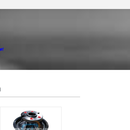
ต!
ท่อลดปั๊มคอนกรีต
ต