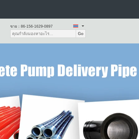
ท่อลดปั๊มคอนกรีต
ขาย：
86-156-1629-0897
Go
องยนต์ปั๊มปั๊มน้ําแข็งคอนกรีต