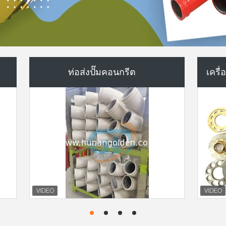
ชุดซีลกระบอกไฮดรอลิค
ก
ส่วนปนูเมติกกลาง