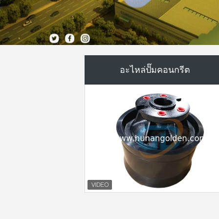
วาล์วควบคุมไฮดรอลิค
ตัวลดแบบหมุน