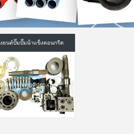
รณีการโอนปั๊มคอนกรีต
รถปั๊มคอนกรีตมือสอง