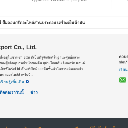
Application
: For concrete pump use
 ปั๊มคอนกรีตอะไหล่ส่วนประกอบ เครื่องเย็นน้ํามัน
ort Co., Ltd.
ควบค
ตั้งอยู่ในซานชา ฮุนัน ที่เป็นที่รู้จักกันดีในฐานะศูนย์กลาง
ผลิตภั
ของผู้ผลิตอุปกรณ์หนักของจีน ฮุนัน โกลเด้น อิมพอร์ต แอนด์
เอ็กซ์โพร์ตLtd เป็นบริษัทมืออาชีพชั้นนําในการผลิตและจํา
เรียนร
หน่ายอะไหล่สําหรับปั...
เรียนรู้เพิ่มเติม
ติดต่อเราวันนี้
ข่าว