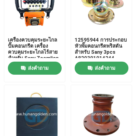
ทัวร์โรงงาน
ควบคุมคุณภาพ
เครื่องควบคุมระยะไกล
12595944 การประกอบ
ปั๊มคอนกรีต เครื่อง
หัวพั๊มคอนกรีตพริสตัน
ควบคุมระยะไกลไร้สาย
สําหรับ Sany 3pcs
ติดต่อเรา
สําหรับ Sany Zoomlion
A820301014244
Putzmeister การใช้ปั๊ม
A820203001783
ส่งคำถาม
ส่งคำถาม
คอนกรีต
A820203001784
ข่าว
ขอใบเสนอราคา
อะไหล่ปั๊มคอนกรีต
ท่อส่งปั๊มคอนกรีต