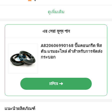
ดูเพิ่มเติม
এর সেরা মূল্য পান
A820606990168 ปั๊มคอนกรีต พิส
ตัน แรมอะไหล่ ดําสําหรับการจัดส่ง
กระบอก
চালিয়ে
แนะนำผลิตภัณฑ์