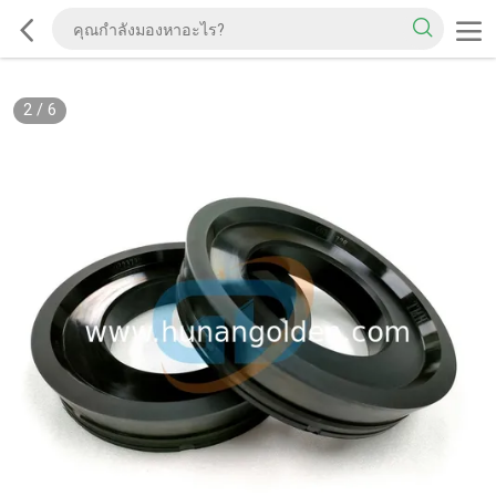
2
/
6