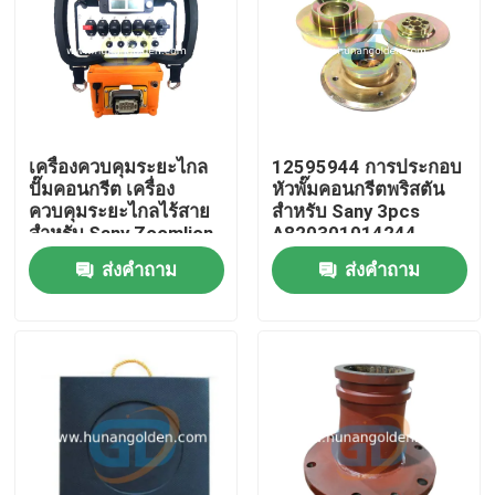
ทัวร์โรงงาน
ควบคุมคุณภาพ
เครื่องควบคุมระยะไกล
12595944 การประกอบ
ปั๊มคอนกรีต เครื่อง
หัวพั๊มคอนกรีตพริสตัน
ติดต่อเรา
ควบคุมระยะไกลไร้สาย
สําหรับ Sany 3pcs
สําหรับ Sany Zoomlion
A820301014244
Putzmeister การใช้ปั๊ม
A820203001783
ส่งคำถาม
ส่งคำถาม
ข่าว
คอนกรีต
A820203001784
ขอใบเสนอราคา
อะไหล่ปั๊มคอนกรีต
ท่อส่งปั๊มคอนกรีต