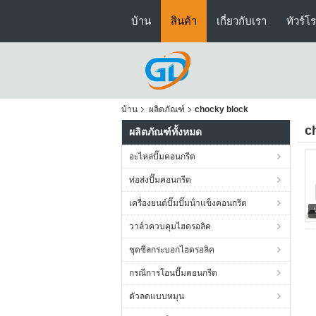
บ้าน
สินค้า
เกี่ยวกับเรา
ทัวร์โ
บ้าน
ผลิตภัณฑ์
chocky block
c
ผลิตภัณฑ์ทั้งหมด
อะไหล่ปั๊มคอนกรีต
ท่อส่งปั๊มคอนกรีต
เครื่องยนต์ปั๊มปั๊มน้ําแข็งคอนกรีต
วาล์วควบคุมไฮดรอลิค
ชุดซีลกระบอกไฮดรอลิค
กรณีการโอนปั๊มคอนกรีต
ตัวลดแบบหมุน